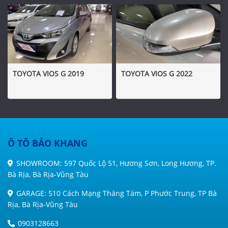
TOYOTA VIOS G 2019
TOYOTA VIOS G 2022
Ô TÔ BẢO KHANG
SHOWROOM: 597 Quốc Lộ 51, Hương Sơn, Long Hương, TP.
Bà Rịa, Bà Rịa-Vũng Tàu
GARAGE: 510 Cách Mạng Tháng Tám, P Phước Trung, TP Bà
Rịa, Bà Rịa-Vũng Tàu
0903128663