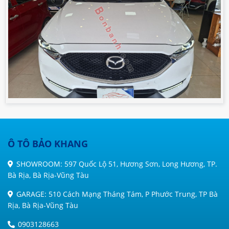
Ô TÔ BẢO KHANG
SHOWROOM: 597 Quốc Lộ 51, Hương Sơn, Long Hương, TP.
Bà Rịa, Bà Rịa-Vũng Tàu
GARAGE: 510 Cách Mạng Tháng Tám, P Phước Trung, TP Bà
Rịa, Bà Rịa-Vũng Tàu
0903128663