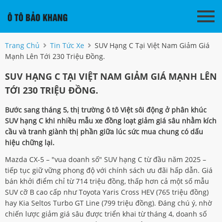
Trang Chủ
Tin Tức Xe
SUV Hạng C Tại Việt Nam Giảm Giá
Mạnh Lên Tới 230 Triệu Đồng.
SUV HẠNG C TẠI VIỆT NAM GIẢM GIÁ MẠNH LÊN
TỚI 230 TRIỆU ĐỒNG.
Bước sang tháng 5, thị trường ô tô Việt sôi động ở phân khúc
SUV hạng C khi nhiều mẫu xe đồng loạt giảm giá sâu nhằm kích
cầu và tranh giành thị phần giữa lúc sức mua chung có dấu
hiệu chững lại.
Mazda CX-5 – "vua doanh số" SUV hạng C từ đầu năm 2025 –
tiếp tục giữ vững phong độ với chính sách ưu đãi hấp dẫn. Giá
bán khởi điểm chỉ từ 714 triệu đồng, thấp hơn cả một số mẫu
SUV cỡ B cao cấp như Toyota Yaris Cross HEV (765 triệu đồng)
hay Kia Seltos Turbo GT Line (799 triệu đồng). Đáng chú ý, nhờ
chiến lược giảm giá sâu được triển khai từ tháng 4, doanh số