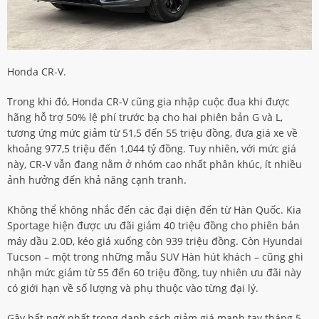
Honda CR-V.
Trong khi đó, Honda CR-V cũng gia nhập cuộc đua khi được
hãng hỗ trợ 50% lệ phí trước bạ cho hai phiên bản G và L,
tương ứng mức giảm từ 51,5 đến 55 triệu đồng, đưa giá xe về
khoảng 977,5 triệu đến 1,044 tỷ đồng. Tuy nhiên, với mức giá
này, CR-V vẫn đang nằm ở nhóm cao nhất phân khúc, ít nhiều
ảnh hưởng đến khả năng cạnh tranh.
Không thể không nhắc đến các đại diện đến từ Hàn Quốc. Kia
Sportage hiện được ưu đãi giảm 40 triệu đồng cho phiên bản
máy dầu 2.0D, kéo giá xuống còn 939 triệu đồng. Còn Hyundai
Tucson – một trong những mẫu SUV Hàn hút khách – cũng ghi
nhận mức giảm từ 55 đến 60 triệu đồng, tuy nhiên ưu đãi này
có giới hạn về số lượng và phụ thuộc vào từng đại lý.
Gây bất ngờ nhất trong danh sách giảm giá mạnh tay tháng 5