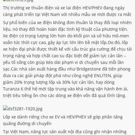
Thị trường xe thuần điện và xe lai điện HEV/PHEV đang ngày
càng phát triển tại Việt Nam với nhiều mẫu xe mới được ra mắt
Sự phổ biến của xe điện không đơn thuần là thay đổi loại nhiên
liệu, nó thay đổi hoàn toàn đặc tính kỹ thuật của phương tiện.
Xe điện có trọng lượng lớn hơn do khối pin và sở hữu mô-men
xoắn tức thời cực cao, gây áp lực lớn lên bề mặt lốp.Do đó, lốp
xe hiện đại phải được thiết kế với cấu trúc gia cường để chịu tải
trọng nặng và hợp chất cao su đặc biệt để giảm lực cản lăn –
yếu tố sống còn giúp kéo dài phạm vi di chuyển sau mỗi lần
sạc.Các nhà sản xuất hàng đầu như Bridgestone đã tiên phong
đưa ra các giải pháp đột phá như công nghệ ENLITEN, giúp
giảm 20% trọng lượng lốp và 30% lực cản lăn, hay dòng
Turanza 6 thế hệ mới tập trung vào khả năng vận hành êm ái,
triệt tiêu tiếng ồn cho các dòng xe điện vốn đã quá tĩnh lặng.
Lốp xe dành riêng cho xe EV và HEV/PHEV sẽ góp phần tăng
quãng đường di chuyển
Tại Việt Nam, năng lực sản xuất nội địa cũng ghi nhận những