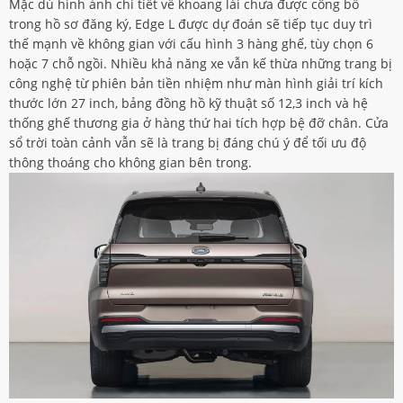
Mặc dù hình ảnh chi tiết về khoang lái chưa được công bố
trong hồ sơ đăng ký, Edge L được dự đoán sẽ tiếp tục duy trì
thế mạnh về không gian với cấu hình 3 hàng ghế, tùy chọn 6
hoặc 7 chỗ ngồi. Nhiều khả năng xe vẫn kế thừa những trang bị
công nghệ từ phiên bản tiền nhiệm như màn hình giải trí kích
thước lớn 27 inch, bảng đồng hồ kỹ thuật số 12,3 inch và hệ
thống ghế thương gia ở hàng thứ hai tích hợp bệ đỡ chân. Cửa
sổ trời toàn cảnh vẫn sẽ là trang bị đáng chú ý để tối ưu độ
thông thoáng cho không gian bên trong.