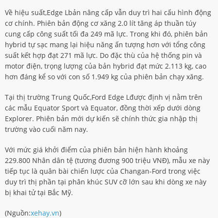
Về hiệu suất,Edge Lbản nâng cấp vẫn duy trì hai cấu hình động
cơ chính. Phiên bản động cơ xăng 2.0 lít tăng áp thuần túy
cung cấp công suất tối đa 249 mã lực. Trong khi đó, phiên bản
hybrid tự sạc mang lại hiệu năng ấn tượng hơn với tổng công
suất kết hợp đạt 271 mã lực. Do đặc thù của hệ thống pin và
motor điện, trọng lượng của bản hybrid đạt mức 2.113 kg, cao
hơn đáng kể so với con số 1.949 kg của phiên bản chạy xăng.
Tại thị trường Trung Quốc,Ford Edge Lđược định vị nằm trên
các mẫu Equator Sport và Equator, đồng thời xếp dưới dòng
Explorer. Phiên bản mới dự kiến sẽ chính thức gia nhập thị
trường vào cuối năm nay.
Với mức giá khởi điểm của phiên bản hiện hành khoảng
229.800 Nhân dân tệ (tương đương 900 triệu VNĐ), mẫu xe này
tiếp tục là quân bài chiến lược của Changan-Ford trong việc
duy trì thị phần tại phân khúc SUV cỡ lớn sau khi dòng xe này
bị khai tử tại Bắc Mỹ.
(Nguồn:
xehay.vn
)